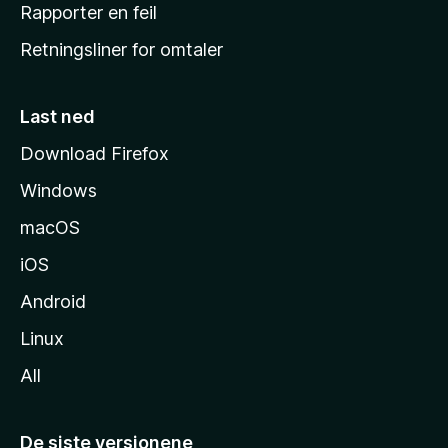
j
Rapporter en feil
e
Retningsliner for omtaler
m
m
e
Last ned
s
Download Firefox
i
Windows
d
e
macOS
iOS
Android
Linux
All
De siste versjonene