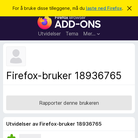
S
Logg inn
For å bruke disse tilleggene, må du
laste ned Firefox
.
A
v
ø
T
v
k
i
i
s
l
d
Utvidelser
Tema
Mer…
e
l
n
e
n
e
g
m
g
e
l
f
Firefox-bruker 18936765
d
o
i
n
r
g
F
e
n
i
Rapporter denne brukeren
r
e
f
Utvidelser av Firefox-bruker 18936765
o
x