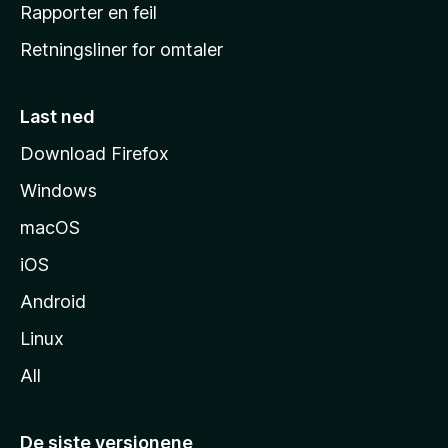
j
Rapporter en feil
e
Retningsliner for omtaler
m
m
e
Last ned
s
Download Firefox
i
Windows
d
e
macOS
iOS
Android
Linux
All
De siste versjonene