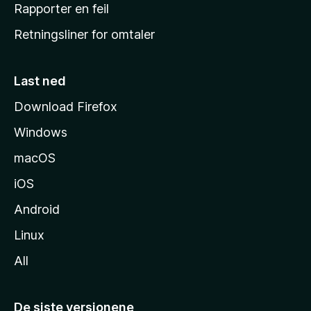
j
Rapporter en feil
e
Retningsliner for omtaler
m
m
e
Last ned
s
Download Firefox
i
Windows
d
e
macOS
iOS
Android
Linux
All
De siste versjonene