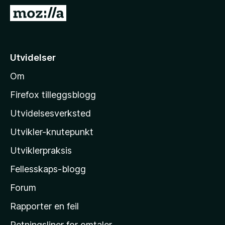
-
G
n
å
e
t
t
i
Utvidelser
t
l
l
Om
M
e
o
s
Firefox tilleggsblogg
e
z
Utvidelsesverksted
r
i
Utvikler-knutepunkt
l
l
Utviklerpraksis
a
Fellesskaps-blogg
s
h
Forum
j
Rapporter en feil
e
Retningsliner for omtaler