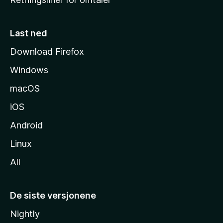
m
m
e
Last ned
s
Download Firefox
i
Windows
d
e
macOS
iOS
Android
Linux
All
De siste versjonene
Nightly