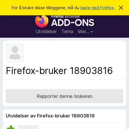
S
Logg inn
For å bruke disse tilleggene, må du
laste ned Firefox
.
A
v
ø
T
v
k
i
i
s
l
d
Utvidelser
Tema
Mer…
e
l
n
e
n
e
g
m
g
e
l
f
Firefox-bruker 18903816
d
o
i
n
r
g
F
e
n
i
Rapporter denne brukeren
r
e
f
Utvidelser av Firefox-bruker 18903816
o
x