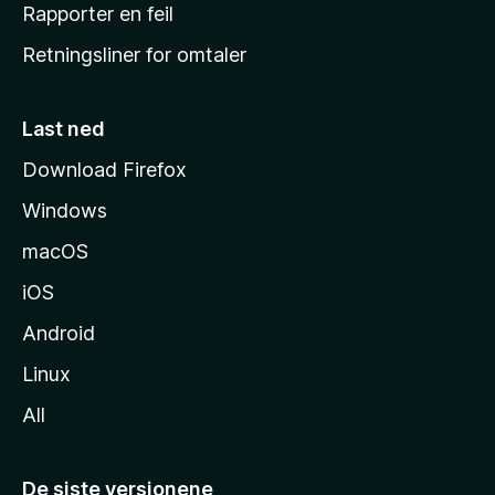
j
Rapporter en feil
e
Retningsliner for omtaler
m
m
e
Last ned
s
Download Firefox
i
Windows
d
e
macOS
iOS
Android
Linux
All
De siste versjonene