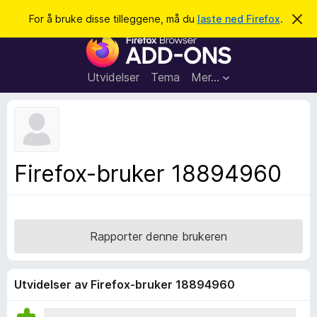
S
Logg inn
For å bruke disse tilleggene, må du
laste ned Firefox
.
A
v
ø
T
v
k
i
i
s
l
d
Utvidelser
Tema
Mer…
e
l
n
e
n
e
g
m
g
e
l
f
Firefox-bruker 18894960
d
o
i
n
r
g
F
e
n
i
Rapporter denne brukeren
r
e
f
Utvidelser av Firefox-bruker 18894960
o
x