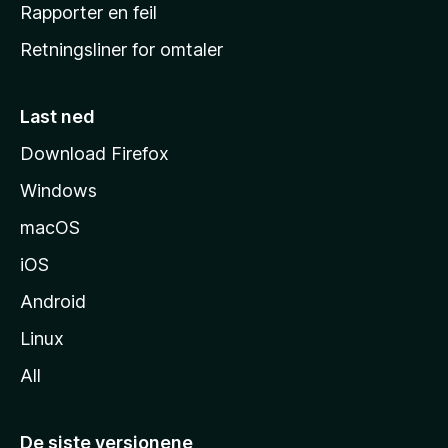
j
Rapporter en feil
e
Retningsliner for omtaler
m
m
e
Last ned
s
Download Firefox
i
Windows
d
e
macOS
iOS
Android
Linux
All
De siste versjonene