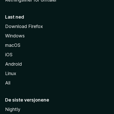
m
m
e
Last ned
s
Download Firefox
i
Windows
d
e
macOS
iOS
Android
Linux
All
De siste versjonene
Nightly