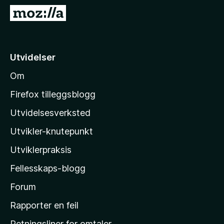
-
G
n
å
e
t
t
i
Utvidelser
t
l
l
Om
M
e
o
s
Firefox tilleggsblogg
e
z
Utvidelsesverksted
r
i
Utvikler-knutepunkt
l
l
Utviklerpraksis
a
Fellesskaps-blogg
s
h
Forum
j
Rapporter en feil
e
Retningsliner for omtaler