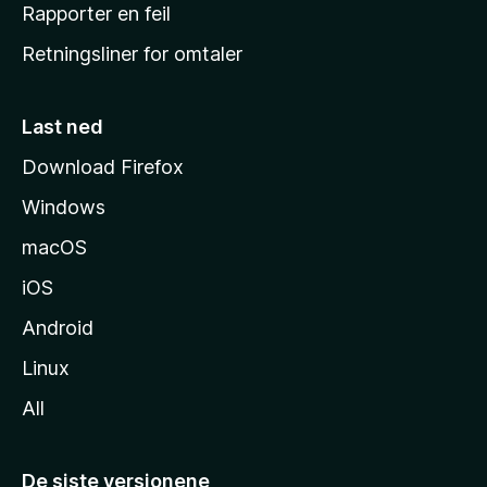
j
Rapporter en feil
e
Retningsliner for omtaler
m
m
e
Last ned
s
Download Firefox
i
Windows
d
e
macOS
iOS
Android
Linux
All
De siste versjonene