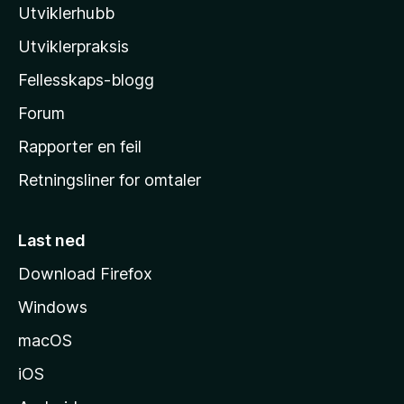
n
n
Utviklerhubb
l
g
å
e
l
Utviklerpraksis
r
a
e
Fellesskaps-blogg
s
n
h
Forum
n
å
j
Rapporter en feil
e
Retningsliner for omtaler
m
m
e
Last ned
s
Download Firefox
i
Windows
d
e
macOS
iOS