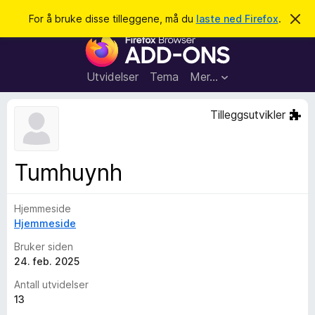
S
Logg inn
For å bruke disse tilleggene, må du
laste ned Firefox
.
A
v
ø
T
v
k
i
i
s
l
d
Utvidelser
Tema
Mer…
e
l
n
e
n
Tilleggsutvikler
e
g
m
g
e
l
f
Tumhuynh
d
o
i
n
r
g
Hjemmeside
F
e
n
Hjemmeside
i
r
Bruker siden
e
24. feb. 2025
f
Antall utvidelser
o
13
x