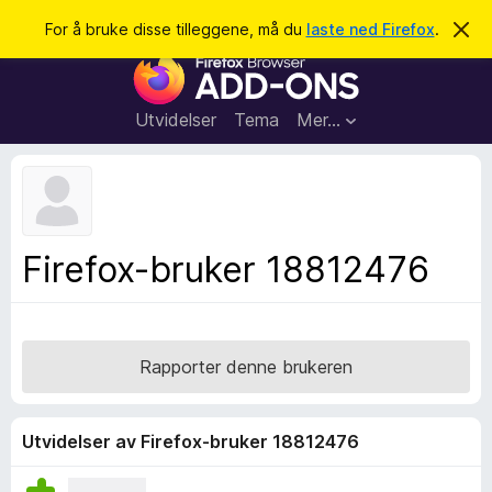
S
Logg inn
For å bruke disse tilleggene, må du
laste ned Firefox
.
A
v
ø
T
v
k
i
i
s
l
d
Utvidelser
Tema
Mer…
e
l
n
e
n
e
g
m
g
e
l
f
Firefox-bruker 18812476
d
o
i
n
r
g
F
e
n
i
Rapporter denne brukeren
r
e
f
Utvidelser av Firefox-bruker 18812476
o
x