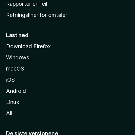
j
Rapporter en feil
e
Retningsliner for omtaler
m
m
e
Last ned
s
Download Firefox
i
Windows
d
e
macOS
iOS
Android
Linux
All
De siste versjonene