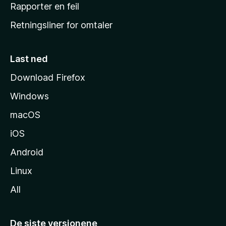
j
Rapporter en feil
e
Retningsliner for omtaler
m
m
e
Last ned
s
Download Firefox
i
Windows
d
e
macOS
iOS
Android
Linux
All
De siste versjonene