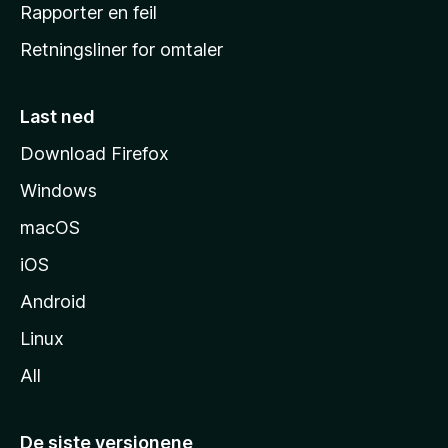
j
Rapporter en feil
e
Retningsliner for omtaler
m
m
e
Last ned
s
Download Firefox
i
Windows
d
e
macOS
iOS
Android
Linux
All
De siste versjonene