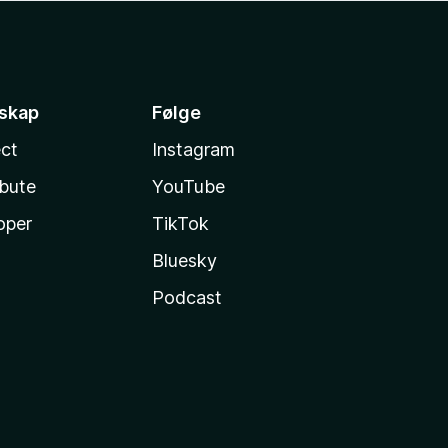
sskap
Følge
ct
Instagram
ibute
YouTube
oper
TikTok
Bluesky
Podcast