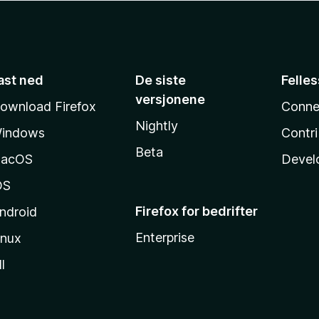
ast ned
De siste
Felle
versjonene
ownload Firefox
Conne
Nightly
indows
Contr
Beta
acOS
Devel
OS
Firefox for bedrifter
ndroid
Enterprise
inux
l