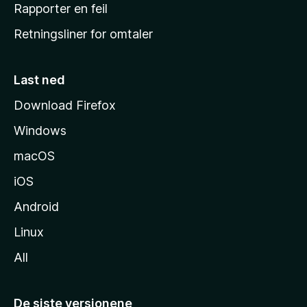
j
Rapporter en feil
e
Retningsliner for omtaler
m
m
e
Last ned
s
Download Firefox
i
Windows
d
e
macOS
iOS
Android
Linux
All
De siste versjonene