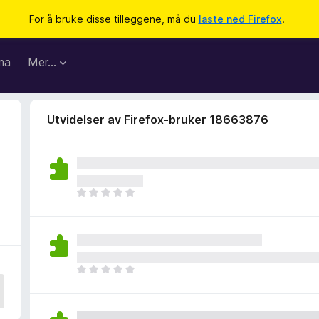
For å bruke disse tilleggene, må du
laste ned Firefox
.
ma
Mer…
Utvidelser av Firefox-bruker 18663876
3
D
e
t
e
r
i
D
n
e
g
t
e
e