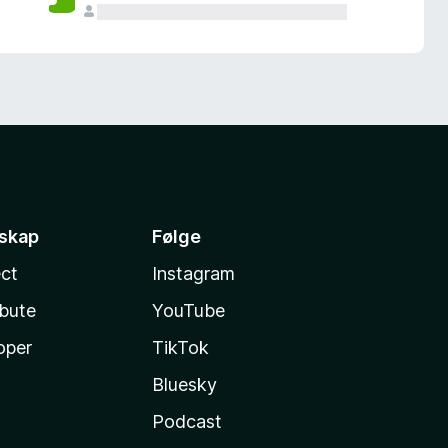
sskap
Følge
ct
Instagram
ibute
YouTube
oper
TikTok
Bluesky
Podcast