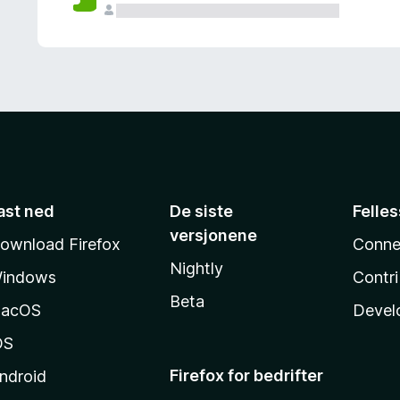
ast ned
De siste
Felle
versjonene
ownload Firefox
Conne
Nightly
indows
Contr
Beta
acOS
Devel
OS
Firefox for bedrifter
ndroid