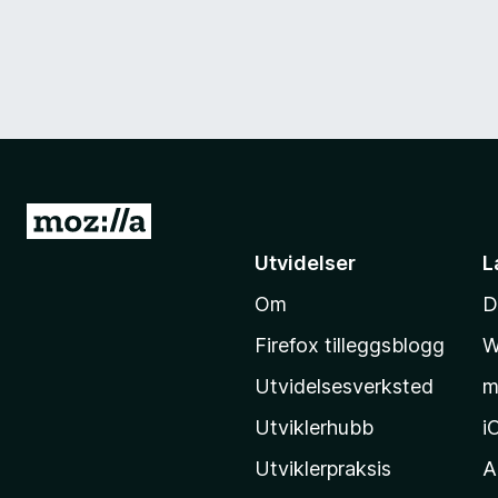
G
å
Utvidelser
L
t
Om
D
i
l
Firefox tilleggsblogg
W
M
Utvidelsesverksted
m
o
z
Utviklerhubb
i
i
Utviklerpraksis
A
l