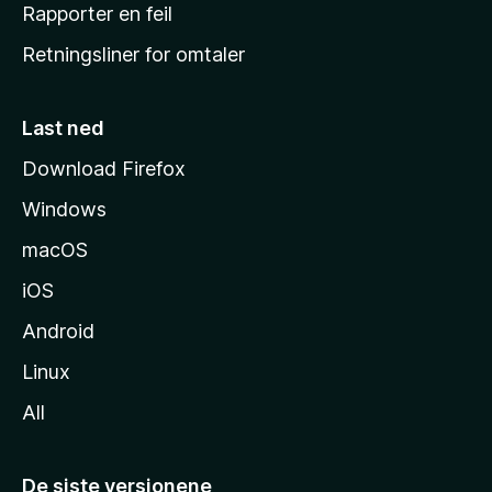
j
Rapporter en feil
e
Retningsliner for omtaler
m
m
e
Last ned
s
Download Firefox
i
Windows
d
e
macOS
iOS
Android
Linux
All
De siste versjonene