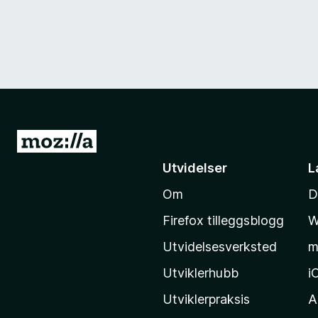
G
å
Utvidelser
L
t
Om
D
i
l
Firefox tilleggsblogg
W
M
Utvidelsesverksted
m
o
z
Utviklerhubb
i
i
Utviklerpraksis
A
l