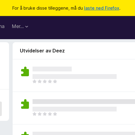
For å bruke disse tilleggene, må du
laste ned Firefox
.
ma
Mer…
Utvidelser av Deez
D
e
t
e
r
i
D
n
e
g
t
e
e