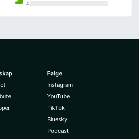
sskap
Følge
ct
Instagram
ibute
YouTube
oper
TikTok
Bluesky
Podcast