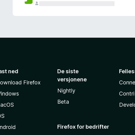
ast ned
De siste
Felle
versjonene
ownload Firefox
Conne
Nightly
indows
Contr
Beta
acOS
Devel
OS
Firefox for bedrifter
ndroid