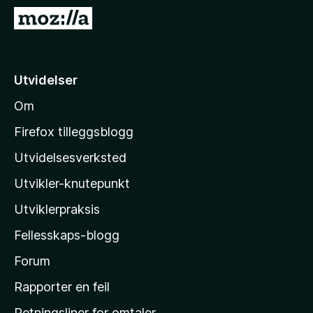
-
G
n
å
e
t
t
i
Utvidelser
t
l
l
Om
M
e
o
s
Firefox tilleggsblogg
e
z
Utvidelsesverksted
r
i
Utvikler-knutepunkt
l
l
Utviklerpraksis
a
Fellesskaps-blogg
s
h
Forum
j
Rapporter en feil
e
Retningsliner for omtaler