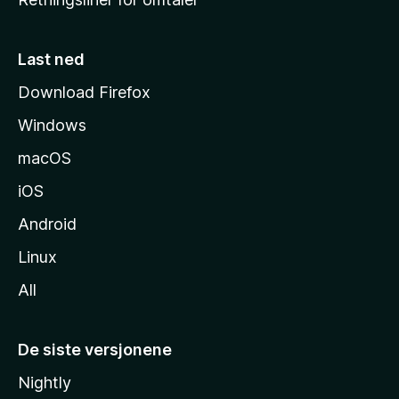
m
m
e
Last ned
s
Download Firefox
i
Windows
d
e
macOS
iOS
Android
Linux
All
De siste versjonene
Nightly