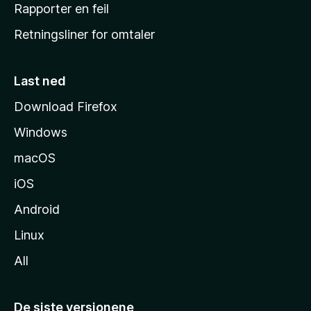
j
Rapporter en feil
e
Retningsliner for omtaler
m
m
e
Last ned
s
Download Firefox
i
Windows
d
e
macOS
iOS
Android
Linux
All
De siste versjonene