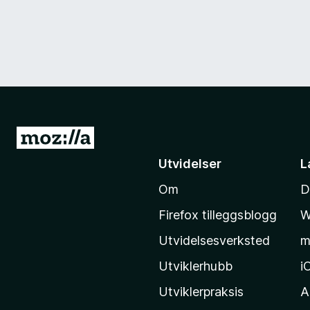
G
å
Utvidelser
L
t
Om
D
i
l
Firefox tilleggsblogg
W
M
Utvidelsesverksted
m
o
z
Utviklerhubb
i
i
Utviklerpraksis
A
l