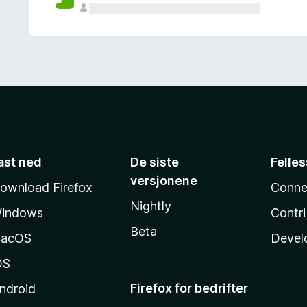
ast ned
De siste
Felle
versjonene
ownload Firefox
Conne
Nightly
indows
Contr
Beta
acOS
Devel
OS
Firefox for bedrifter
ndroid