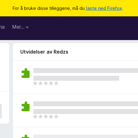
For å bruke disse tilleggene, må du
laste ned Firefox
.
ma
Mer…
Utvidelser av Redzs
D
e
t
e
r
i
D
n
e
g
t
e
e