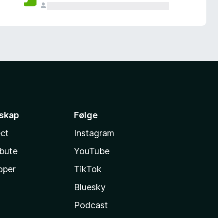
sskap
Følge
ct
Instagram
ibute
YouTube
oper
TikTok
Bluesky
Podcast