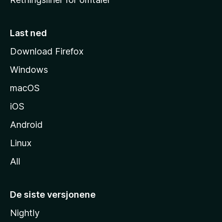
m
m
e
Last ned
s
Download Firefox
i
Windows
d
e
macOS
iOS
Android
Linux
All
De siste versjonene
Nightly