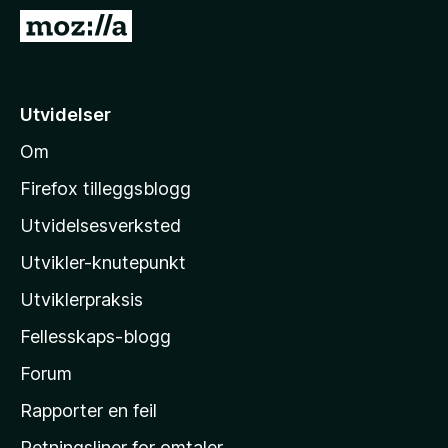
-
G
n
å
e
t
t
i
Utvidelser
t
l
l
Om
M
e
o
s
Firefox tilleggsblogg
e
z
Utvidelsesverksted
r
i
Utvikler-knutepunkt
l
l
Utviklerpraksis
a
Fellesskaps-blogg
s
h
Forum
j
Rapporter en feil
e
Retningsliner for omtaler