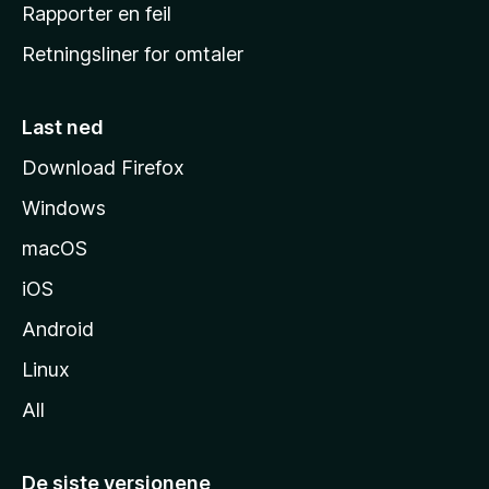
j
Rapporter en feil
e
Retningsliner for omtaler
m
m
e
Last ned
s
Download Firefox
i
Windows
d
e
macOS
iOS
Android
Linux
All
De siste versjonene