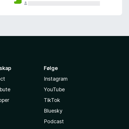
sskap
Følge
ct
Instagram
ibute
YouTube
oper
TikTok
Bluesky
Podcast