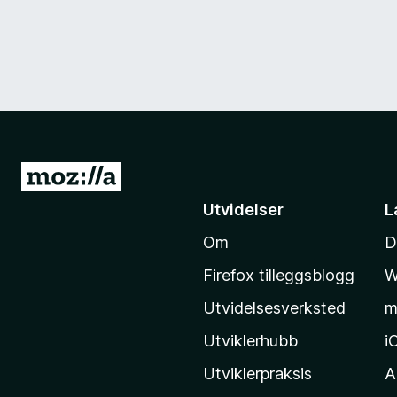
G
å
Utvidelser
L
t
Om
D
i
l
Firefox tilleggsblogg
W
M
Utvidelsesverksted
m
o
z
Utviklerhubb
i
i
Utviklerpraksis
A
l