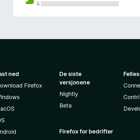
ast ned
De siste
Felle
versjonene
ownload Firefox
Conne
Nightly
indows
Contr
Beta
acOS
Devel
OS
Firefox for bedrifter
ndroid