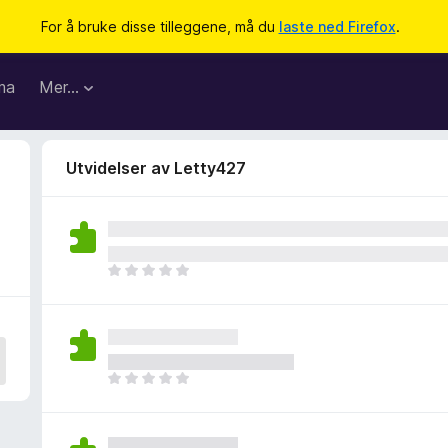
For å bruke disse tilleggene, må du
laste ned Firefox
.
ma
Mer…
Utvidelser av Letty427
D
e
t
e
r
i
D
n
e
g
t
e
e