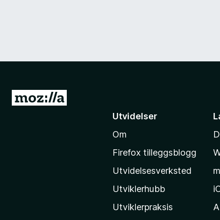
G
å
Utvidelser
L
t
Om
D
i
l
Firefox tilleggsblogg
W
M
Utvidelsesverksted
m
o
z
Utviklerhubb
i
i
Utviklerpraksis
A
l