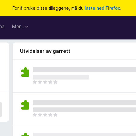
For å bruke disse tilleggene, må du
laste ned Firefox
.
ma
Mer…
Utvidelser av garrett
D
e
t
e
r
i
D
n
e
g
t
e
e