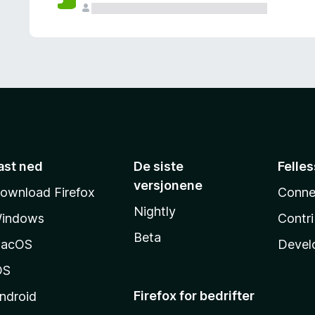
ast ned
De siste
Felle
versjonene
ownload Firefox
Conne
Nightly
indows
Contr
Beta
acOS
Devel
OS
Firefox for bedrifter
ndroid