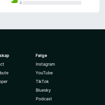
sskap
Følge
ct
Instagram
ibute
YouTube
oper
TikTok
Bluesky
Podcast