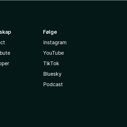
sskap
Følge
ct
Instagram
ibute
YouTube
oper
TikTok
Bluesky
Podcast