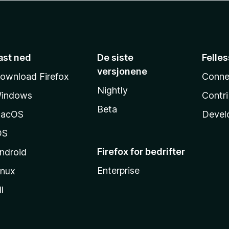
ast ned
De siste
Felle
versjonene
ownload Firefox
Conne
Nightly
indows
Contr
Beta
acOS
Devel
OS
Firefox for bedrifter
ndroid
Enterprise
inux
l