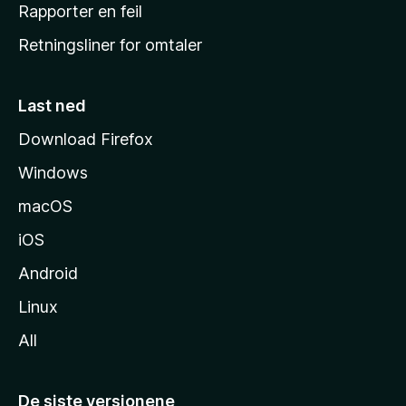
j
Rapporter en feil
e
Retningsliner for omtaler
m
m
e
Last ned
s
Download Firefox
i
Windows
d
e
macOS
iOS
Android
Linux
All
De siste versjonene