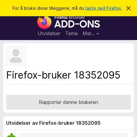
S
Logg inn
For å bruke disse tilleggene, må du
laste ned Firefox
.
A
v
ø
T
v
k
i
i
s
l
d
Utvidelser
Tema
Mer…
e
l
n
e
n
e
g
m
g
e
l
f
Firefox-bruker 18352095
d
o
i
n
r
g
F
e
n
i
Rapporter denne brukeren
r
e
f
Utvidelser av Firefox-bruker 18352095
o
x