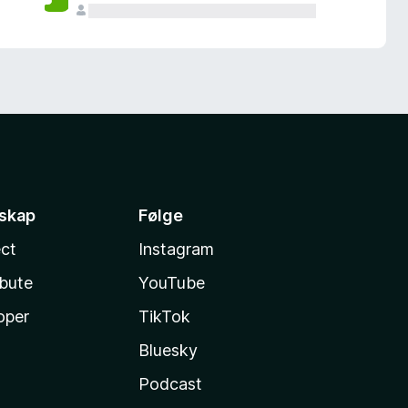
sskap
Følge
ct
Instagram
ibute
YouTube
oper
TikTok
Bluesky
Podcast