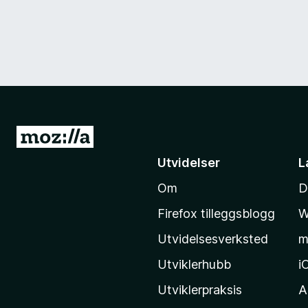
G
å
Utvidelser
L
t
Om
D
i
l
Firefox tilleggsblogg
W
M
Utvidelsesverksted
m
o
z
Utviklerhubb
i
i
Utviklerpraksis
A
l