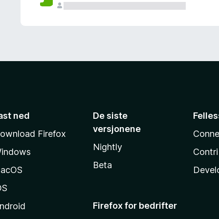
ast ned
De siste
Felle
versjonene
ownload Firefox
Conne
Nightly
indows
Contr
Beta
acOS
Devel
OS
Firefox for bedrifter
ndroid