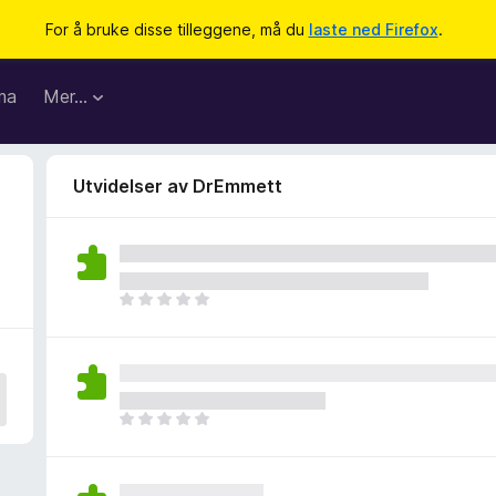
For å bruke disse tilleggene, må du
laste ned Firefox
.
ma
Mer…
Utvidelser av DrEmmett
D
e
t
e
r
i
D
n
e
g
t
e
e