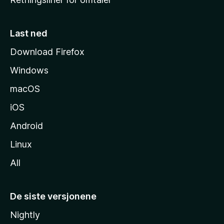
m
m
e
Last ned
s
Download Firefox
i
Windows
d
e
macOS
iOS
Android
Linux
All
De siste versjonene
Nightly