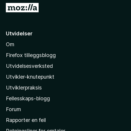
-
G
n
å
e
t
t
i
Utvidelser
t
l
l
Om
M
e
o
s
Firefox tilleggsblogg
e
z
Utvidelsesverksted
r
i
Utvikler-knutepunkt
l
l
Utviklerpraksis
a
Fellesskaps-blogg
s
h
Forum
j
Rapporter en feil
e
Retningsliner for omtaler