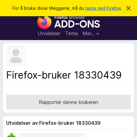
S
Logg inn
For å bruke disse tilleggene, må du
laste ned Firefox
.
A
v
ø
T
v
k
i
i
s
l
d
Utvidelser
Tema
Mer…
e
l
n
e
n
e
g
m
g
e
l
f
Firefox-bruker 18330439
d
o
i
n
r
g
F
e
n
i
Rapporter denne brukeren
r
e
f
Utvidelser av Firefox-bruker 18330439
o
x