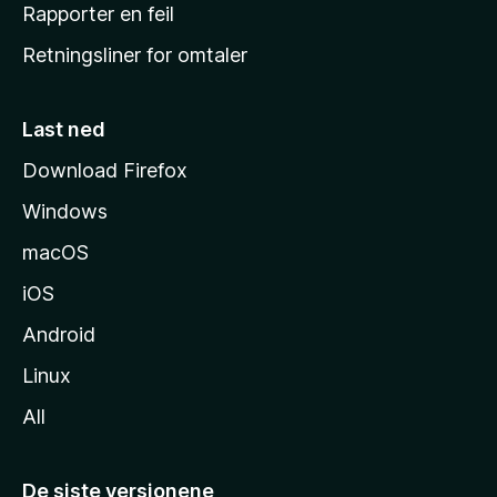
j
Rapporter en feil
e
Retningsliner for omtaler
m
m
e
Last ned
s
Download Firefox
i
Windows
d
e
macOS
iOS
Android
Linux
All
De siste versjonene