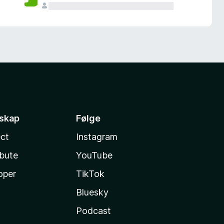
sskap
Følge
ct
Instagram
ibute
YouTube
oper
TikTok
Bluesky
Podcast