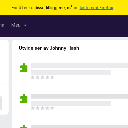
For å bruke disse tilleggene, må du
laste ned Firefox
.
ma
Mer…
Utvidelser av Johnny Hash
D
e
t
e
r
i
D
n
e
g
t
e
e