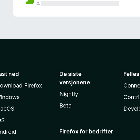
ast ned
De siste
Felle
versjonene
ownload Firefox
Conne
Nightly
indows
Contr
Beta
acOS
Devel
OS
Firefox for bedrifter
ndroid