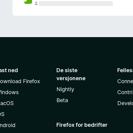
ast ned
De siste
Felle
versjonene
ownload Firefox
Conne
Nightly
indows
Contr
Beta
acOS
Devel
OS
Firefox for bedrifter
ndroid