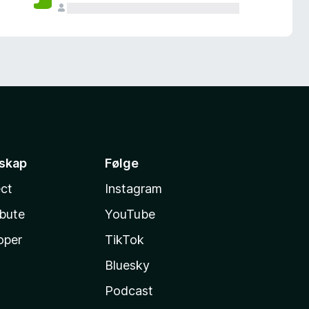
sskap
Følge
ct
Instagram
ibute
YouTube
oper
TikTok
Bluesky
Podcast