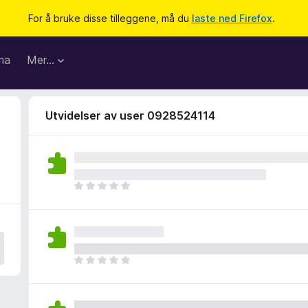
For å bruke disse tilleggene, må du
laste ned Firefox
.
ma
Mer…
Utvidelser av user 0928524114
D
e
t
e
r
i
D
n
e
g
t
e
e