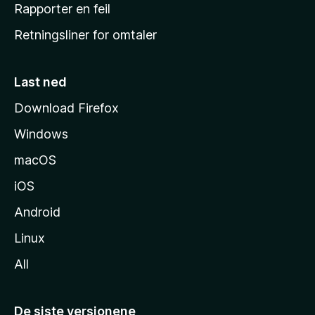
j
Rapporter en feil
e
Retningsliner for omtaler
m
m
e
Last ned
s
Download Firefox
i
Windows
d
e
macOS
iOS
Android
Linux
All
De siste versjonene