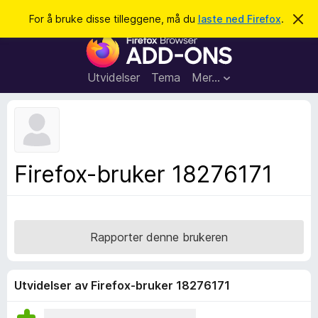
S
Logg inn
For å bruke disse tilleggene, må du
laste ned Firefox
.
A
v
ø
T
v
k
i
i
s
l
d
Utvidelser
Tema
Mer…
e
l
n
e
n
e
g
m
g
e
l
f
Firefox-bruker 18276171
d
o
i
n
r
g
F
e
n
i
Rapporter denne brukeren
r
e
f
Utvidelser av Firefox-bruker 18276171
o
x