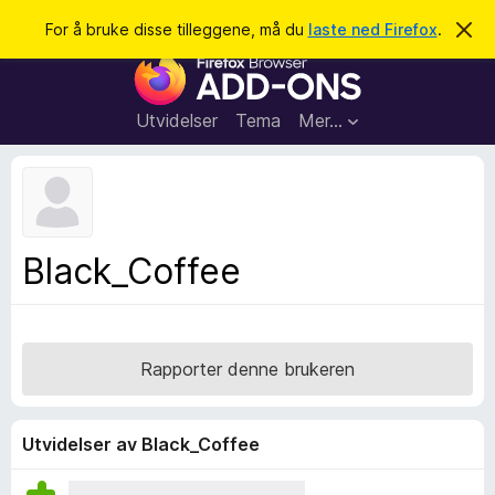
S
Logg inn
For å bruke disse tilleggene, må du
laste ned Firefox
.
A
v
ø
T
v
k
i
i
s
l
d
Utvidelser
Tema
Mer…
e
l
n
e
n
e
g
m
g
e
l
f
Black_Coffee
d
o
i
n
r
g
F
e
n
i
Rapporter denne brukeren
r
e
f
Utvidelser av Black_Coffee
o
x