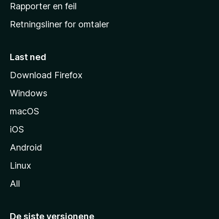
j
Rapporter en feil
e
Retningsliner for omtaler
m
m
e
Last ned
s
Download Firefox
i
Windows
d
e
macOS
iOS
Android
Linux
All
De siste versjonene