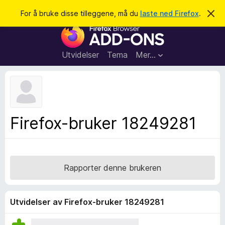
S
Logg inn
For å bruke disse tilleggene, må du
laste ned Firefox
.
A
v
ø
T
v
k
i
i
s
l
d
Utvidelser
Tema
Mer…
e
l
n
e
n
e
g
m
g
e
l
f
Firefox-bruker 18249281
d
o
i
n
r
g
F
e
n
i
Rapporter denne brukeren
r
e
f
Utvidelser av Firefox-bruker 18249281
o
x