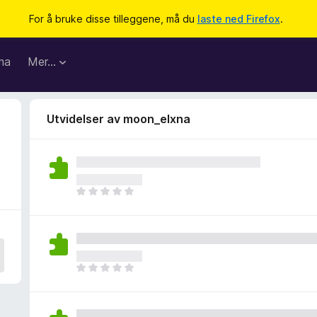
For å bruke disse tilleggene, må du
laste ned Firefox
.
ma
Mer…
Utvidelser av moon_elxna
D
e
t
e
r
i
D
n
e
g
t
e
e