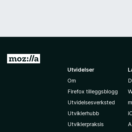
G
å
Utvidelser
L
t
Om
D
i
l
Firefox tilleggsblogg
W
M
Utvidelsesverksted
m
o
z
Utviklerhubb
i
i
Utviklerpraksis
A
l