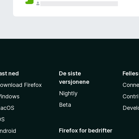
ast ned
De siste
Felle
versjonene
ownload Firefox
Conne
Nightly
indows
Contr
Beta
acOS
Devel
OS
Firefox for bedrifter
ndroid