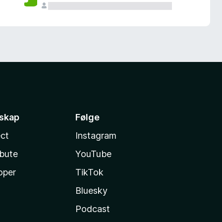
sskap
Følge
ct
Instagram
ibute
YouTube
oper
TikTok
Bluesky
Podcast