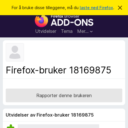
S
Logg inn
For å bruke disse tilleggene, må du
laste ned Firefox
.
A
v
ø
T
v
k
i
i
s
l
d
Utvidelser
Tema
Mer…
e
l
n
e
n
e
g
m
g
e
l
f
Firefox-bruker 18169875
d
o
i
n
r
g
F
e
n
i
Rapporter denne brukeren
r
e
f
Utvidelser av Firefox-bruker 18169875
o
x