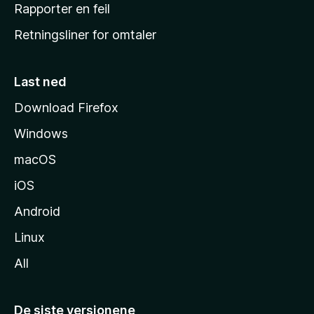
j
Rapporter en feil
e
Retningsliner for omtaler
m
m
e
Last ned
s
Download Firefox
i
Windows
d
e
macOS
iOS
Android
Linux
All
De siste versjonene