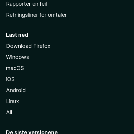
j
Rapporter en feil
e
Retningsliner for omtaler
m
m
e
Last ned
s
Download Firefox
i
Windows
d
e
macOS
iOS
Android
Linux
All
De siste versjonene