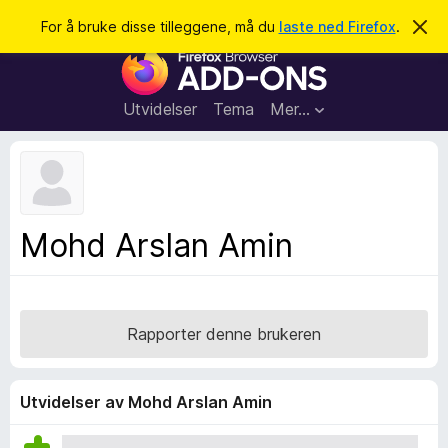
S
Logg inn
For å bruke disse tilleggene, må du
laste ned Firefox
.
A
v
ø
T
v
k
i
i
s
l
d
Utvidelser
Tema
Mer…
e
l
n
e
n
e
g
m
g
e
l
f
Mohd Arslan Amin
d
o
i
n
r
g
F
e
n
i
Rapporter denne brukeren
r
e
f
Utvidelser av Mohd Arslan Amin
o
x