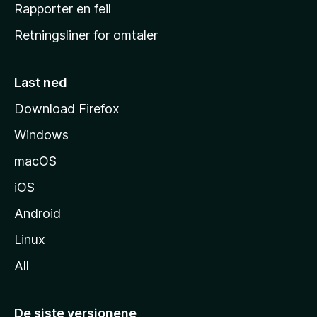
j
Rapporter en feil
e
Retningsliner for omtaler
m
m
e
Last ned
s
Download Firefox
i
Windows
d
e
macOS
iOS
Android
Linux
All
De siste versjonene