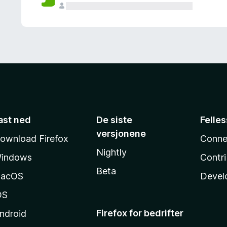
ast ned
De siste
Felle
versjonene
ownload Firefox
Conne
Nightly
indows
Contr
Beta
acOS
Devel
OS
Firefox for bedrifter
ndroid