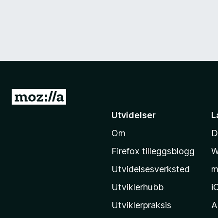
G
å
Utvidelser
L
t
Om
D
i
l
Firefox tilleggsblogg
W
M
Utvidelsesverksted
m
o
z
Utviklerhubb
i
i
Utviklerpraksis
A
l