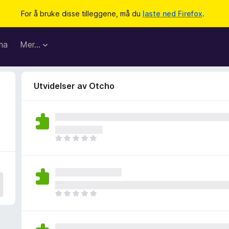
For å bruke disse tilleggene, må du
laste ned Firefox
.
ma
Mer…
Utvidelser av Otcho
D
e
t
e
r
i
D
n
e
g
t
e
e