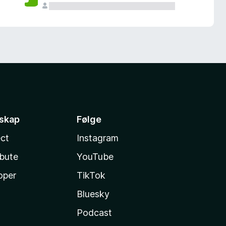
sskap
Følge
ct
Instagram
ibute
YouTube
oper
TikTok
Bluesky
Podcast