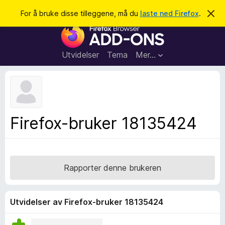
S
Logg inn
For å bruke disse tilleggene, må du
laste ned Firefox
.
A
v
ø
T
v
k
i
i
s
l
d
Utvidelser
Tema
Mer…
e
l
n
e
n
e
g
m
g
e
l
f
Firefox-bruker 18135424
d
o
i
n
r
g
F
e
n
i
Rapporter denne brukeren
r
e
f
Utvidelser av Firefox-bruker 18135424
o
x