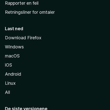
j
Rapporter en feil
e
Retningsliner for omtaler
m
m
e
Last ned
s
Download Firefox
i
Windows
d
e
macOS
iOS
Android
Linux
All
De siste versjonene