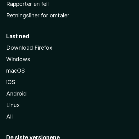
j
Rapporter en feil
e
Retningsliner for omtaler
m
m
e
Last ned
s
Download Firefox
i
Windows
d
e
macOS
iOS
Android
Linux
All
De siste versjonene