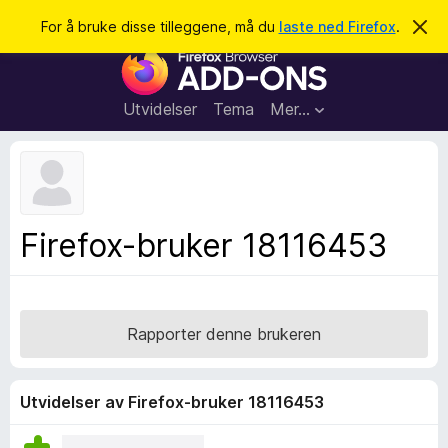
S
Logg inn
For å bruke disse tilleggene, må du
laste ned Firefox
.
A
v
ø
T
v
k
i
i
s
l
d
Utvidelser
Tema
Mer…
e
l
n
e
n
e
g
m
g
e
l
f
Firefox-bruker 18116453
d
o
i
n
r
g
F
e
n
i
Rapporter denne brukeren
r
e
f
Utvidelser av Firefox-bruker 18116453
o
x