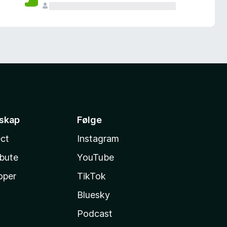
sskap
Følge
ct
Instagram
ibute
YouTube
oper
TikTok
Bluesky
Podcast