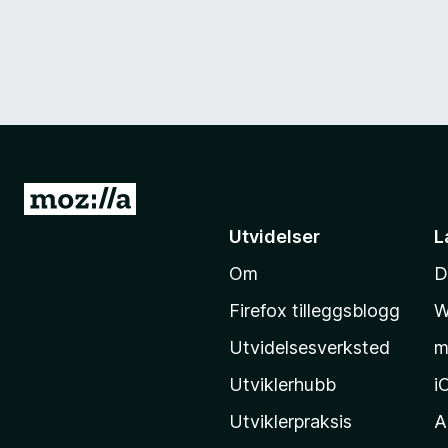
G
å
Utvidelser
L
t
Om
D
i
l
Firefox tilleggsblogg
W
M
Utvidelsesverksted
m
o
z
Utviklerhubb
i
i
Utviklerpraksis
A
l