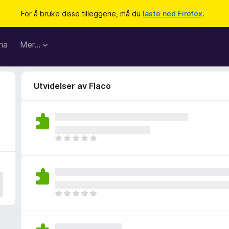
For å bruke disse tilleggene, må du
laste ned Firefox
.
ma
Mer…
Utvidelser av Flaco
D
e
t
e
r
i
D
n
e
g
t
e
e