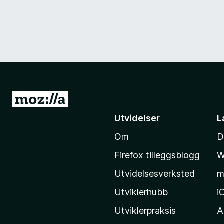
G
å
Utvidelser
L
t
Om
D
i
l
Firefox tilleggsblogg
W
M
Utvidelsesverksted
m
o
z
Utviklerhubb
i
i
Utviklerpraksis
A
l