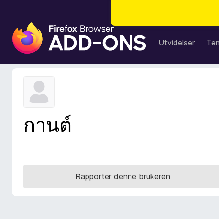
T
i
Utvidelser
Te
l
l
e
g
g
f
กานต์
o
r
F
i
r
Rapporter denne brukeren
e
f
o
x