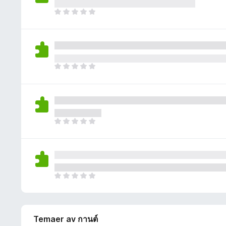
r
r
r
v
i
D
e
i
u
n
e
n
n
r
g
t
n
g
d
e
e
å
e
e
n
r
r
r
v
i
D
e
i
u
n
e
n
n
r
g
t
n
g
d
e
e
å
e
e
n
r
r
r
v
i
D
e
i
u
n
e
n
n
r
g
t
n
g
d
e
e
å
e
e
n
r
r
r
v
i
D
e
i
u
n
e
n
n
r
g
t
n
g
d
e
e
å
e
e
n
Temaer av กานต์
r
r