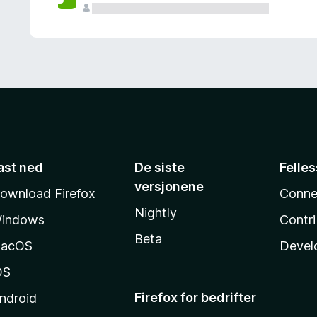
ast ned
De siste
Felle
versjonene
ownload Firefox
Conne
Nightly
indows
Contr
Beta
acOS
Devel
OS
Firefox for bedrifter
ndroid