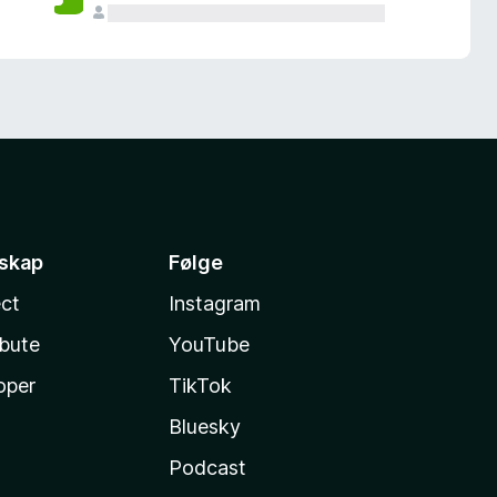
sskap
Følge
ct
Instagram
ibute
YouTube
oper
TikTok
Bluesky
Podcast