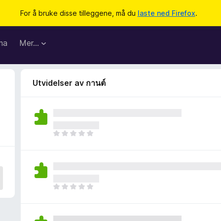
For å bruke disse tilleggene, må du
laste ned Firefox
.
ma
Mer…
Utvidelser av กานต์
D
e
t
e
r
i
D
n
e
g
t
e
e