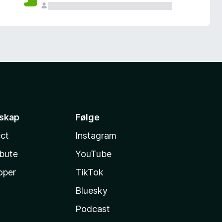
sskap
Følge
ct
Instagram
ibute
YouTube
oper
TikTok
Bluesky
Podcast