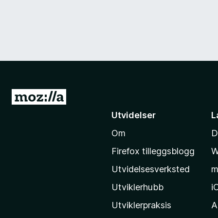
G
å
Utvidelser
L
t
Om
D
i
l
Firefox tilleggsblogg
W
M
Utvidelsesverksted
m
o
z
Utviklerhubb
i
i
Utviklerpraksis
A
l