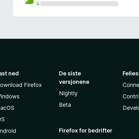
ast ned
De siste
Felle
versjonene
ownload Firefox
Conne
Nightly
indows
Contr
Beta
acOS
Devel
OS
Firefox for bedrifter
ndroid