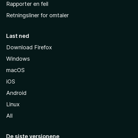
j
Rapporter en feil
e
Retningsliner for omtaler
m
m
e
Last ned
s
Download Firefox
i
Windows
d
e
macOS
iOS
Android
Linux
All
De siste versjonene