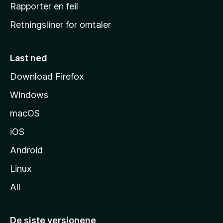
j
Rapporter en feil
e
Retningsliner for omtaler
m
m
e
Last ned
s
Download Firefox
i
Windows
d
e
macOS
iOS
Android
Linux
All
De siste versjonene