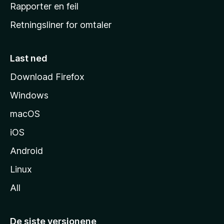
j
Rapporter en feil
e
Retningsliner for omtaler
m
m
e
Last ned
s
Download Firefox
i
Windows
d
e
macOS
iOS
Android
Linux
All
De siste versjonene