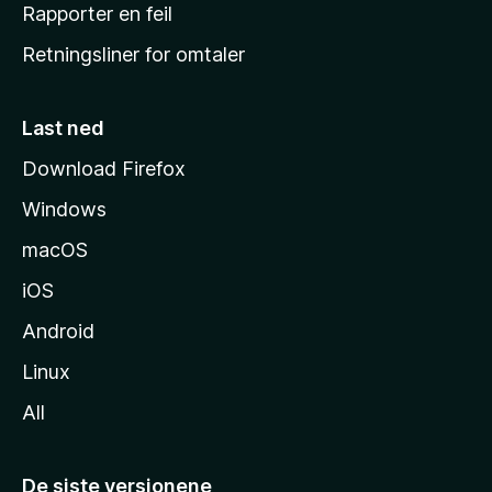
j
Rapporter en feil
e
Retningsliner for omtaler
m
m
e
Last ned
s
Download Firefox
i
Windows
d
e
macOS
iOS
Android
Linux
All
De siste versjonene