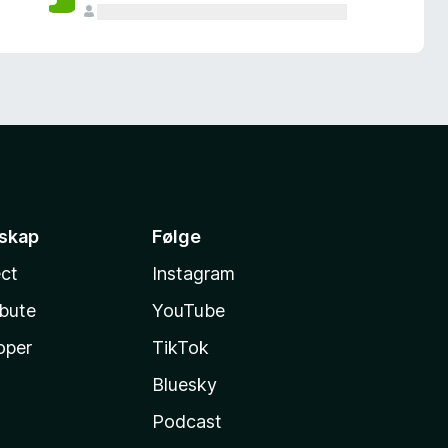
sskap
Følge
ct
Instagram
ibute
YouTube
oper
TikTok
Bluesky
Podcast