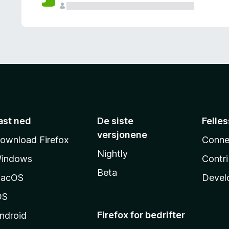
ast ned
De siste
Felle
versjonene
ownload Firefox
Conne
Nightly
indows
Contr
Beta
acOS
Devel
OS
Firefox for bedrifter
ndroid