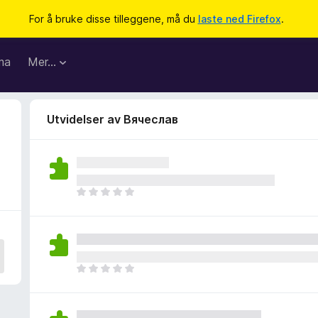
For å bruke disse tilleggene, må du
laste ned Firefox
.
ma
Mer…
Utvidelser av Вячеслав
D
e
t
e
r
i
D
n
e
g
t
e
e