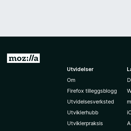
G
å
Utvidelser
L
t
Om
D
i
l
Firefox tilleggsblogg
W
M
Utvidelsesverksted
m
o
z
Utviklerhubb
i
i
Utviklerpraksis
A
l